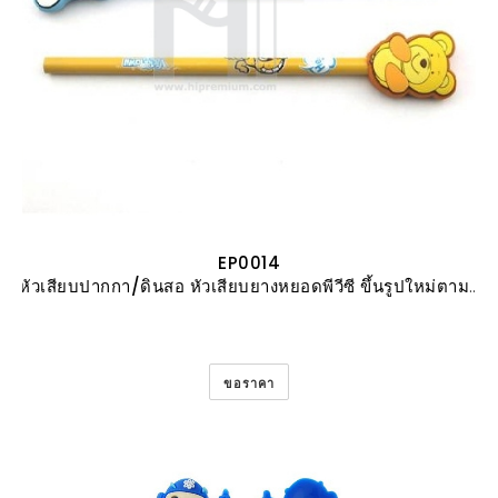
EP0014
หัวเสียบปากกา/ดินสอ หัวเสียบยางหยอดพีวีซี ขึ้นรูปใหม่ตามสั่ง
ขอราคา