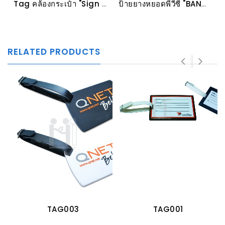
Tag คล้องกระเป๋า "Sign ขาวดำ"
ป้ายยางหยอดพีวีซี "BANGKOK PREP BULLDOGS"
RELATED PRODUCTS
TAG003
TAG001