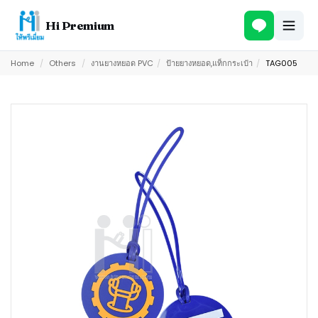
Hi Premium
Home
/
Others
/
งานยางหยอด PVC
/
ป้ายยางหยอด,แท็กกระเป๋า
/
TAG005