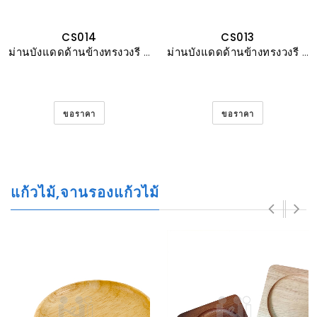
CS014
CS013
ม่านบังแดดด้านข้างทรงวงรี ผ้าซิลเวอร์โค้ต จุ๊บยาง1จุด
ม่านบังแดดด้านข้างทรงวงรี ผ้าไทเวคดูปองต์ จุ๊บยาง2จุด
ขอราคา
ขอราคา
แก้วไม้,จานรองแก้วไม้