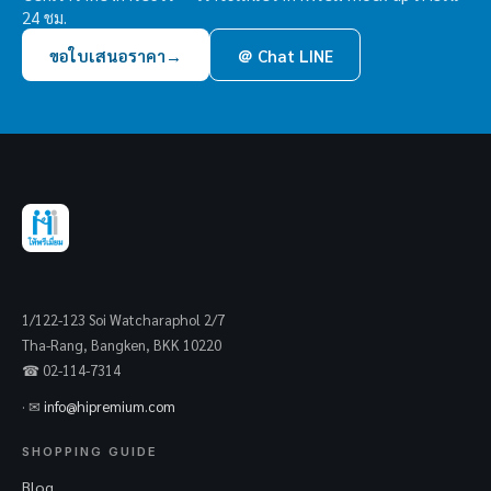
24 ชม.
ขอใบเสนอราคา
→
＠ Chat LINE
1/122-123 Soi Watcharaphol 2/7
Tha-Rang, Bangken, BKK 10220
☎ 02-114-7314
· ✉
info@hipremium.com
SHOPPING GUIDE
Blog