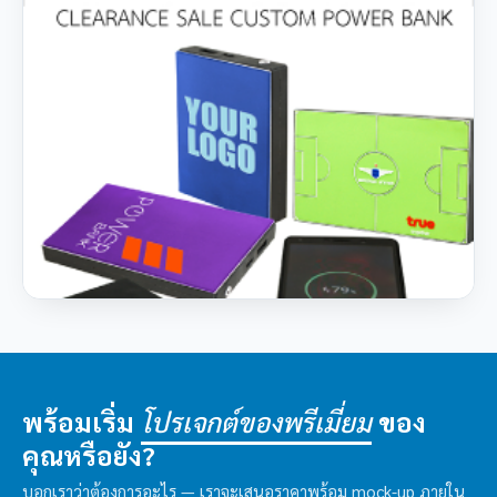
พร้อมเริ่ม
ของ
โปรเจกต์ของพรีเมี่ยม
คุณหรือยัง?
บอกเราว่าต้องการอะไร — เราจะเสนอราคาพร้อม mock-up ภายใน