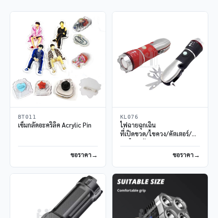
BT011
KL076
เข็มกลัดอะคริลิค Acrylic Pin
ไฟฉายฉุกเฉิน
ที่เปิดขวด/ไขควง/คัตเตอร์/
กรรไกร/ค้อน
ขอราคา
ขอราคา