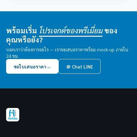
พร้อมเริ่ม
ของ
โปรเจกต์ของพรีเมี่ยม
คุณหรือยัง?
บอกเราว่าต้องการอะไร — เราจะเสนอราคาพร้อม mock-up ภายใน
24 ชม.
ขอใบเสนอราคา
→
＠ Chat LINE