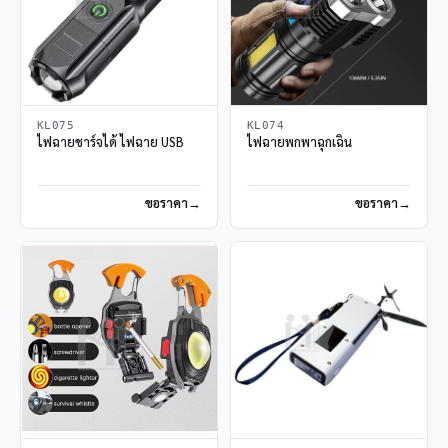
KL075
KL074
ไฟฉายชาร์จได้ ไฟฉาย USB
ไฟฉายพกพาฉุกเฉิน
ขอราคา
ขอราคา