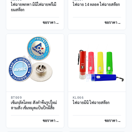
ไฟฉายพกพา มินิไฟฉายพรีเมี่
ไฟฉาย 14 หลอด ไฟฉายสต๊อก
ยมสต๊อก
ขอราคา
ขอราคา
BT009
KL066
เข็มกลัดโลหะ สั่งทำขึ้นรูปใหม่
ไฟฉายมินิ ไฟฉายสต๊อก
ตามสั่ง เข็มหมุดแป้นปีกผีสื้อ
ขอราคา
ขอราคา