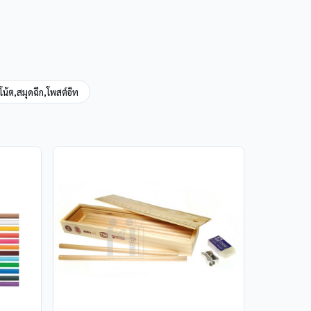
น้ต,สมุดฉีก,โพสต์อิท