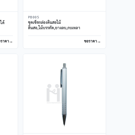
PB005
ชุดเซ็ตกล่องดินสอไม้
ได้
ดินสอ,ไม้บรรทัด,ยางลบ,กบเหลา
อราคา
ขอราคา