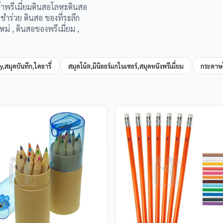
ค้าพรีเมี่ยมดินสอโลหะดินสอ
ชำร่วย ดินสอ ของที่ระลึก
่ , ดินสอของพรีเมี่ยม ,
y,สมุดบันทึก,ไดอารี่
สมุดโน้ต,มินิออร์แกไนเซอร์,สมุดหนังพรีเมี่ยม
กระดาษโ