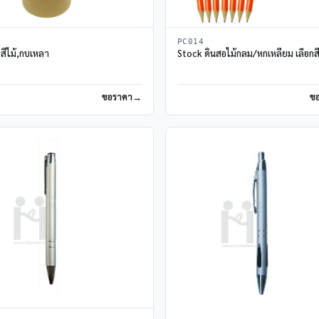
PC014
งสีไม้,กบเหลา
Stock ดินสอไม้กลม/หกเหลี่ยม เลือกสี
ขอราคา
ข