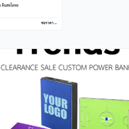
ด ดินสอโลหะ
ขอราคา