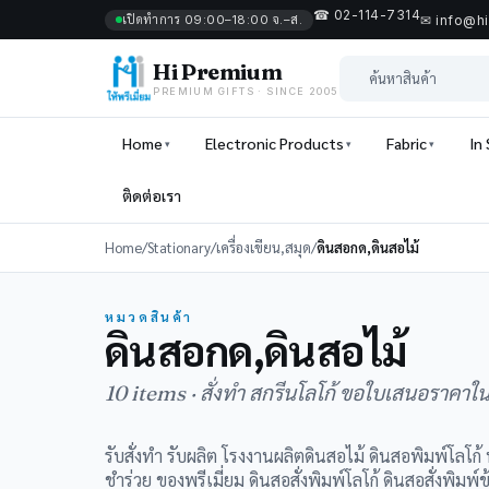
☎ 02-114-7314
เปิดทำการ 09:00–18:00 จ.–ส.
✉ info@h
Hi Premium
PREMIUM GIFTS · SINCE 2005
Home
Electronic Products
Fabric
In
ติดต่อเรา
Home
/
Stationary
/
เครื่องเขียน,สมุด
/
ดินสอกด,ดินสอไม้
หมวดสินค้า
ดินสอกด,ดินสอไม้
10 items · สั่งทำ สกรีนโลโก้ ขอใบเสนอราคาใ
รับสั่งทำ รับผลิต โรงงานผลิตดินสอไม้ ดินสอพิมพ์โลโก้
ชำร่วย ของพรีเมี่ยม ดินสอสั่งพิมพ์โลโก้ ดินสอสั่งพิม