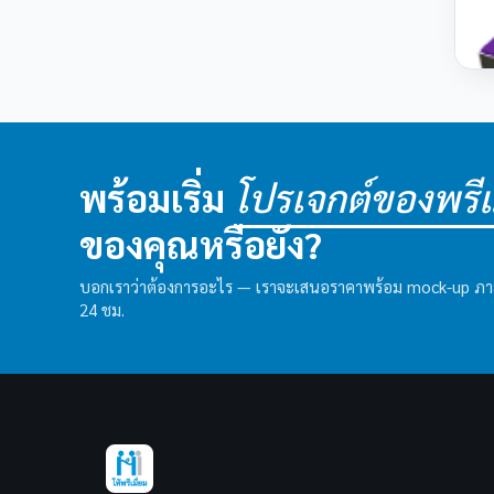
พร้อมเริ่ม
โปรเจกต์ของพรีเม
ของคุณหรือยัง?
บอกเราว่าต้องการอะไร — เราจะเสนอราคาพร้อม mock-up ภ
24 ชม.