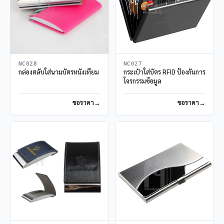
NC028
NC027
กล่องตลับใส่นามบัตรหนังเทียม
กระเป๋าใส่บัตร RFID ป้องกันการ
โจรกรรมข้อมูล
ขอราคา
ขอราคา