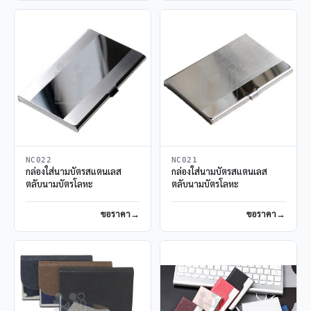
NC022
NC021
กล่องใส่นามบัตรสแตนเลส
กล่องใส่นามบัตรสแตนเลส
ตลับนามบัตรโลหะ
ตลับนามบัตรโลหะ
ขอราคา
ขอราคา