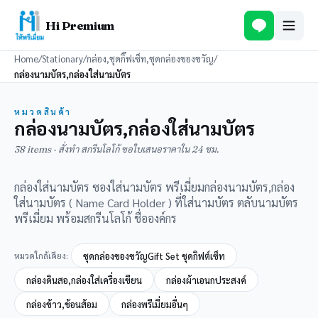
Hi Premium
Home
/
Stationary
/
กล่อง,ชุดกิ๊ฟเซ็ท,ชุดกล่องของขวัญ
/
กล่องนามบัตร,กล่องใส่นามบัตร
หมวดสินค้า
กล่องนามบัตร,กล่องใส่นามบัตร
38 items · สั่งทำ สกรีนโลโก้ ขอใบเสนอราคาใน 24 ชม.
กล่องใส่นามบัตร ซองใส่นามบัตร พรีเมี่ยมกล่องนามบัตร,กล่อง
ใส่นามบัตร ( Name Card Holder ) ที่ใส่นามบัตร ตลับนามบัตร
พรีเมี่ยม พร้อมสกรีนโลโก้ ชื่อองค์กร
หมวดใกล้เคียง:
ชุดกล่องของขวัญGift Set ชุดกิฟต์เซ็ท
กล่องดินสอ,กล่องใส่เครื่องเขียน
กล่องผ้าเอนกประสงค์
กล่องข้าว,ช้อนส้อม
กล่องพรีเมี่ยมอื่นๆ