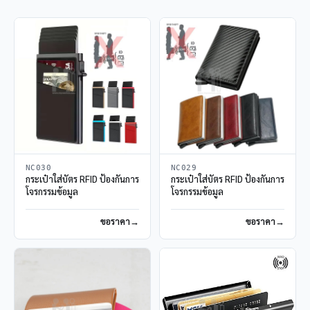
NC030
NC029
กระเป๋าใส่บัตร RFID ป้องกันการ
กระเป๋าใส่บัตร RFID ป้องกันการ
โจรกรรมข้อมูล
โจรกรรมข้อมูล
ขอราคา
ขอราคา