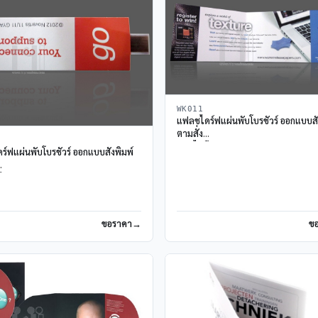
WK011
แฟลชไดร์ฟแผ่นพับโบรชัวร์ ออกแบบสั่
ตามสั่ง
แบบไม่มีความจุ
์ฟแผ่นพับโบรชัวร์ ออกแบบสั่งพิมพ์
ีความจุ
ขอราคา
ข