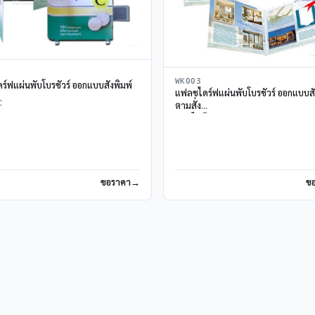
WK003
์ฟแผ่นพับโบรชัวร์ ออกแบบสั่งพิมพ์
แฟลชไดร์ฟแผ่นพับโบรชัวร์ ออกแบบสั่
ตามสั่ง
ีความจุ
แบบไม่มีความจุ
ขอราคา
ข