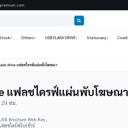
ipremium.com
 Stock
Others
USB FLASH DRIVE
Stationary
Covid
ash drive แฟลชไดรฟ์แผ่นพับโฆษณา
ve แฟลชไดรฟ์แผ่นพับโฆษณ
น 24 ชม.
USB Brochure Web Key ,
ฟลชไดร์ฟโบรชัวร์