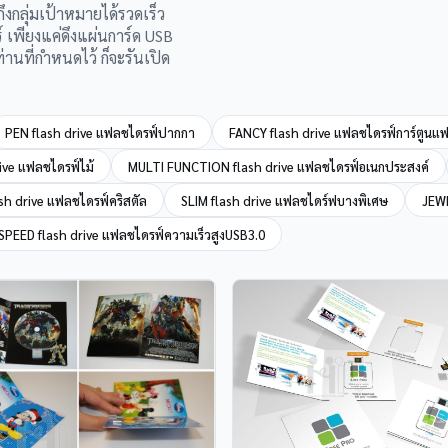
ึงกลุ่มเป้าหมายได้รวดเร็ว
์ เพียงแค่ดึงแผ่นการ์ด USB
่านที่กำหนดไว้ ก็จะรันเปิด
PEN flash drive แฟลชไดรฟ์ปากกา
FANCY flash drive แฟลชไดรฟ์การ์ตูนแฟ
ve แฟลชไดรฟ์ไม้
MULTI FUNCTION flash drive แฟลชไดรฟ์อเนกประสงค์
sh drive แฟลชไดรฟ์คริสตัล
SLIM flash drive แฟลชไดร์ฟบางพิเศษ
JEWE
 SPEED flash drive แฟลชไดรฟ์ความเร็วสูงUSB3.0