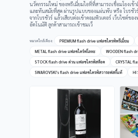
นวัตกรรมใหม่ ของพรีเมี่ยมไอทีที่สามารถเชื่อมโยงเข้าถ
และทันสมัยที่สุด ผ่านรูปแบบของแผ่นพับ หรือ โบรชัวร
จากโบรชัวร์ แล้วเสียบต่อเข้าคอมพิวเตอร์ เว็บไซต์ของท
อัตโนมัติ ลูกค้าสามารถเข้าชมเว็
หมวดใกล้เคียง:
PREMIUM flash drive แฟลชไดรฟ์พรีเมี่ยม
METAL flash drive แฟลชไดร์ฟโลหะ
WOODEN flash dri
STOCK flash drive ด่วน แฟลชไดรฟ์สต็อค
CRYSTAL fla
SWAROVSKI's flash drive แฟลชไดรฟ์สวารอฟสกี้แท้
HI