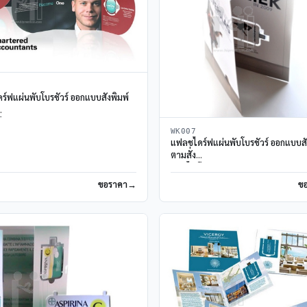
์ฟแผ่นพับโบรชัวร์ ออกแบบสั่งพิมพ์
ีความจุ
WK007
แฟลชไดร์ฟแผ่นพับโบรชัวร์ ออกแบบสั่
ตามสั่ง
แบบไม่มีความจุ
ขอราคา
ข