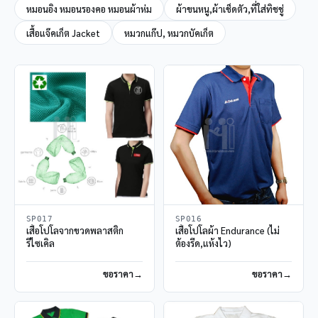
หมอนอิง หมอนรองคอ หมอนผ้าห่ม
ผ้าขนหนู,ผ้าเช็ดตัว,ที่ใส่ทิชชู่
เสื้อแจ๊คเก็ต Jacket
หมวกแก๊ป, หมวกบัคเก็ต
SP017
SP016
เสื้อโปโลจากขวดพลาสติก
เสื้อโปโลผ้า Endurance (ไม่
รีไซเคิล
ต้องรีด,แห้งไว)
ขอราคา
ขอราคา