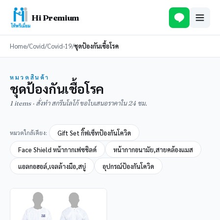
Hi Premium
Home
/
Covid
/
Covid-19
/
ชุดป้องกันเชื้อโรค
หมวดสินค้า
ชุดป้องกันเชื้อโรค
1 items · สั่งทำ สกรีนโลโก้ ขอใบเสนอราคาใน 24 ชม.
หมวดใกล้เคียง:
Gift Set กิ๊ฟเซ็ทป้องกันโควิด
Face Shield หน้ากากเฟซชิลด์
หน้ากากอนามัย,สายคล้องแมส
แอลกอฮอล์,เจลล้างมือ,สบู่
อุปกรณ์ป้องกันโควิด