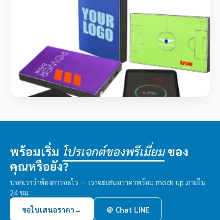
พร้อมเริ่ม
ของ
โปรเจกต์ของพรีเมี่ยม
คุณหรือยัง?
บอกเราว่าต้องการอะไร — เราจะเสนอราคาพร้อม mock-up ภายใน
24 ชม.
ขอใบเสนอราคา
→
＠ Chat LINE