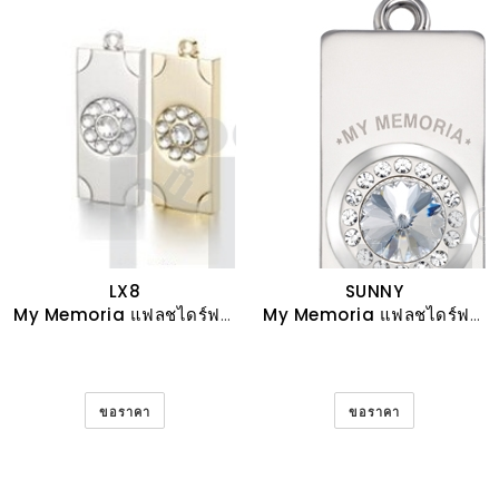
LX8
SUNNY
My Memoria แฟลชไดร์ฟสวารอฟสกี้
My Memoria แฟลชไดร์ฟสวารอฟสกี้
ขอราคา
ขอราคา