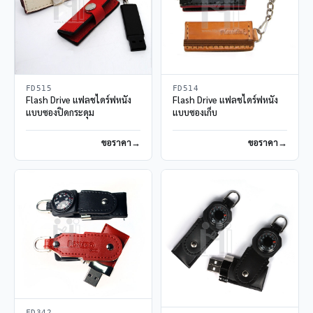
FD515
FD514
Flash Drive แฟลชไดร์ฟหนัง
Flash Drive แฟลชไดร์ฟหนัง
แบบซองปิดกระดุม
แบบซองเก็บ
ขอราคา
ขอราคา
FD342