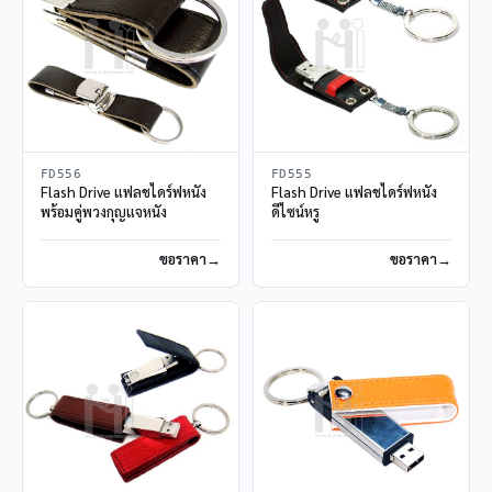
FD556
FD555
Flash Drive แฟลชไดร์ฟหนัง
Flash Drive แฟลชไดร์ฟหนัง
พร้อมคู่พวงกุญแจหนัง
ดีไซน์หรู
ขอราคา
ขอราคา