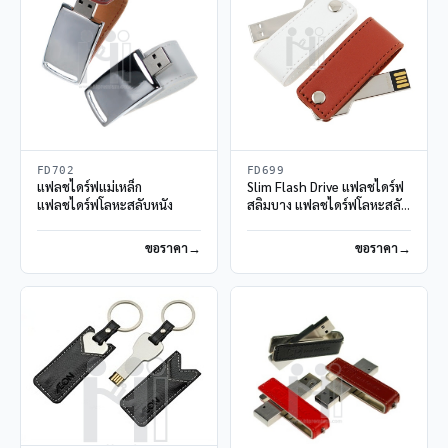
FD702
FD699
แฟลชไดร์ฟแม่เหล็ก
Slim Flash Drive แฟลชไดร์ฟ
แฟลชไดร์ฟโลหะสลับหนัง
สลิมบาง แฟลชไดร์ฟโลหะสลับ
หนัง
ขอราคา
ขอราคา