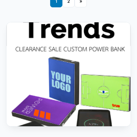
1
2
»