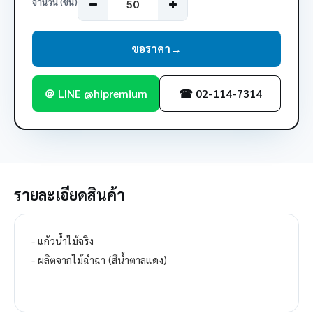
จำนวน (ชิ้น)
ขอราคา
→
＠ LINE @hipremium
☎ 02-114-7314
รายละเอียดสินค้า
- แก้วน้ำไม้จริง
- ผลิตจากไม้ฉำฉา (สีน้ำตาลแดง)