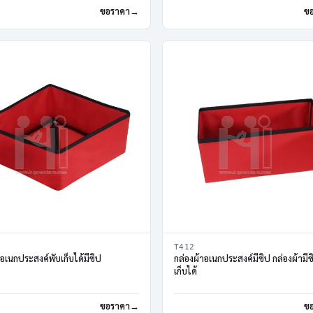
ขอราคา
ข
T412
าอเนกประสงค์พับเก็บได้มีซิป
กล่องผ้าอเนกประสงค์มีซิป กล่องผ้ามีซ
เก็บได้
ขอราคา
ข