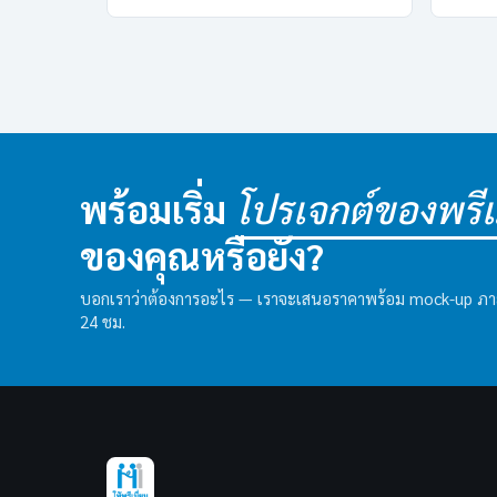
พร้อมเริ่ม
โปรเจกต์ของพรีเม
ของคุณหรือยัง?
บอกเราว่าต้องการอะไร — เราจะเสนอราคาพร้อม mock-up ภ
24 ชม.