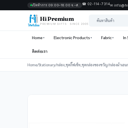
☎ 02-114-7314
เปิดทำการ 09:00–18:00 จ.–ส.
✉ info@h
Hi Premium
PREMIUM GIFTS · SINCE 2005
Home
Electronic Products
Fabric
In
ติดต่อเรา
Home
/
Stationary
/
กล่อง,ชุดกิ๊ฟเซ็ท,ชุดกล่องของขวัญ
/
กล่องผ้าเอน