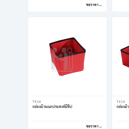
ขอราคา
T414
T413
กล่องผ้าอเนกประสงค์มีซิป
กล่องผ้
ขอราคา