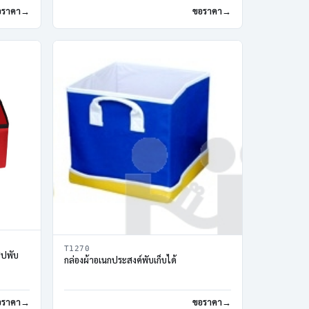
อราคา
ขอราคา
T1270
ิปพับ
กล่องผ้าอเนกประสงค์พับเก็บได้
อราคา
ขอราคา