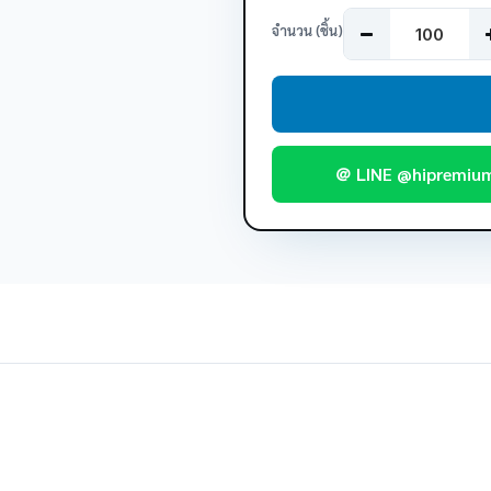
จำนวน (ชิ้น)
＠ LINE @hipremiu