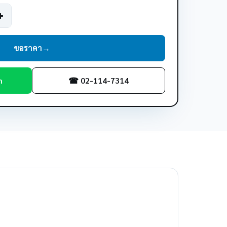
ขอราคา
→
m
☎ 02-114-7314