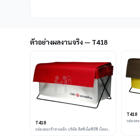
ตัวอย่างผลงานจริง — T418
T418
กล่องตะก
T418
กล่องตะกร้าขาเหล็ก บริษัท ลีสซิ่งไอซีบีซี (ไทย)
จำกัด