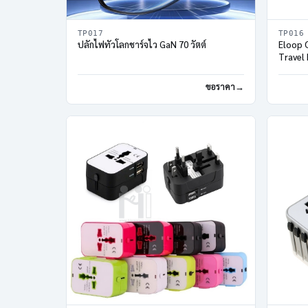
TP017
TP016
ปลั๊กไฟทั่วโลกชาร์จไว GaN 70 วัตต์
Eloop O
Travel 
ขอราคา