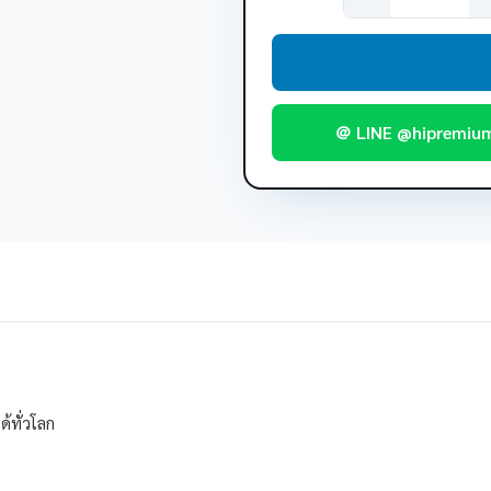
＠ LINE @hipremiu
้ทั่วโลก