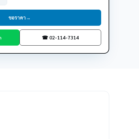
ขอราคา
→
m
☎ 02-114-7314