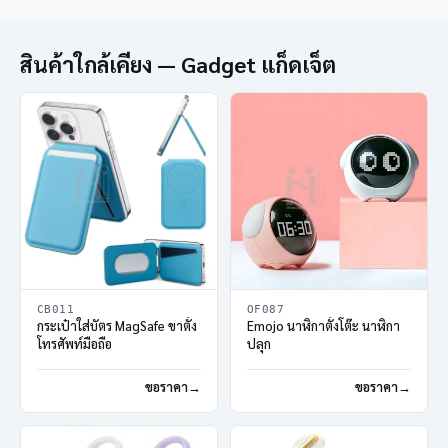
สินค้าใกล้เคียง — Gadget แก็ดเจ็ต
CB011
OF087
กระเป๋าใส่บัตร MagSafe ขาตั้ง
Emojo นาฬิกาตั้งโต๊ะ นาฬิกา
โทรศัพท์มือถือ
ปลุก
ขอราคา
ขอราคา