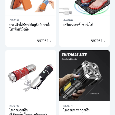
CB010
GA066
กระเป๋าใส่บัตร MagSafe ขาตั้ง
เครื่องนวดเท้าชาร์จได้
โทรศัพท์มือถือ
ขอราคา
ขอราคา
KL076
KL074
ไฟฉายฉุกเฉิน
ไฟฉายพกพาฉุกเฉิน
ที่เปิดขวด/ไขควง/คัตเตอร์/