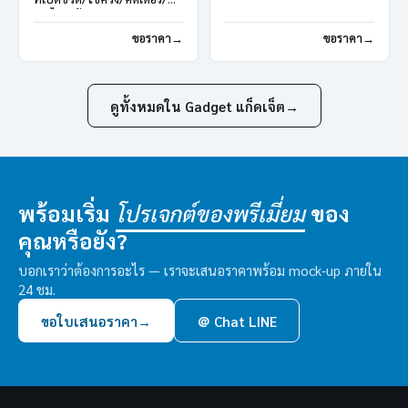
กรรไกร/ค้อน
ขอราคา
ขอราคา
ดูทั้งหมดใน Gadget แก็ดเจ็ต
→
พร้อมเริ่ม
ของ
โปรเจกต์ของพรีเมี่ยม
คุณหรือยัง?
บอกเราว่าต้องการอะไร — เราจะเสนอราคาพร้อม mock-up ภายใน
24 ชม.
ขอใบเสนอราคา
→
＠ Chat LINE