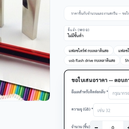
ราคาขึ้นกับจำนวนและงานสกรีน — ขอใบเส
ขั้นต่ำ (MOQ)
ไม่มีขั้นต่ำ
แฟลชไดร์ฟ กบเหลาดินสอ
แฟลชไ
usb flash drive กบเหลาดินสอ
Sh
ขอใบเสนอราคา — ตอบภา
อีเมลสำหรับติดต่อกลับ *
ความจุ (GB) *
จำนวน (ชิ้น)