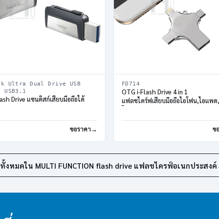
sk Ultra Dual Drive USB
FD714
OTG i-Flash Drive 4 in 1
C USB3.1
sh Drive แซนดิสก์เสียบมือถือได้
แฟลชไดร์ฟเสียบมือถือไอโฟน,ไอแพด
โฟน
ขอราคา
ข
ูทั้งหมดใน MULTI FUNCTION flash drive แฟลชไดรฟ์อเนกประสงค์