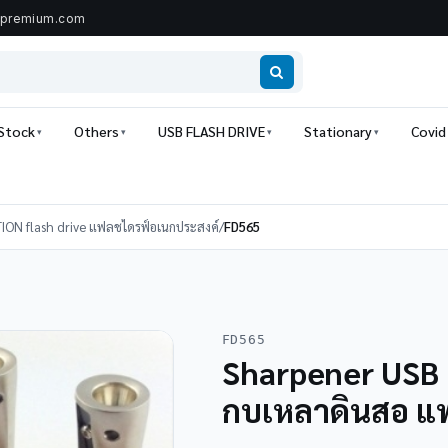
ipremium.com
 Stock
Others
USB FLASH DRIVE
Stationary
Covid
ION flash drive แฟลชไดรฟ์อเนกประสงค์
/
FD565
FD565
Sharpener USB 
กบเหลาดินสอ แ