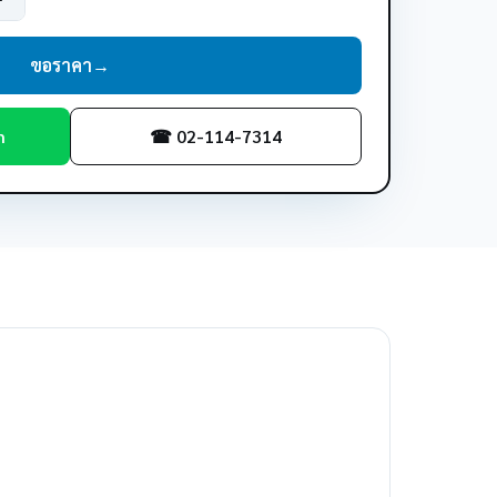
ขอราคา
→
m
☎ 02-114-7314