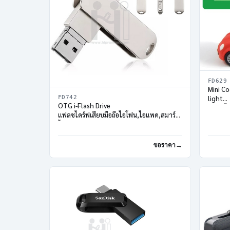
FD629
Mini Co
FD742
light
OTG i-Flash Drive
แฟลชไดร
แฟลชไดร์ฟเสียบมือถือไอโฟน,ไอแพด,สมาร์ท
โฟน
ขอราคา