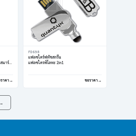
FD698
แฟลชไดร์ฟทัชสกรีน
,สมาร์ท
แฟลชไดรฟ์โลหะ 2in1
อราคา
ขอราคา
→