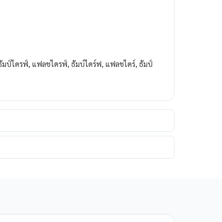
, ธัมป์ไดรฟ์, แฟลชไดรฟ์, ธัมบ์ไดร์ฟ, แฟลชไดร์, ธัมป์