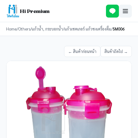
Hi Premium
Home
/
Others
/
แก้วน้ำ, กระบอกน้ำ
/
แก้วเชคเกอร์ แก้วชงเครื่องดื่ม
/
SM006
← สินค้าก่อนหน้า
สินค้าถัดไป →