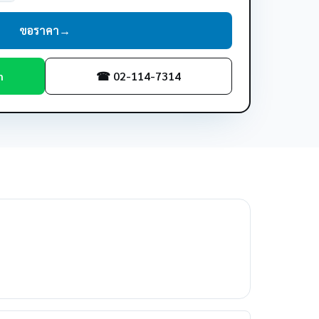
ขอราคา
→
m
☎ 02-114-7314