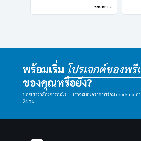
ขอราคา
พร้อมเริ่ม
โปรเจกต์ของพรีเม
ของคุณหรือยัง?
บอกเราว่าต้องการอะไร — เราจะเสนอราคาพร้อม mock-up ภ
24 ชม.