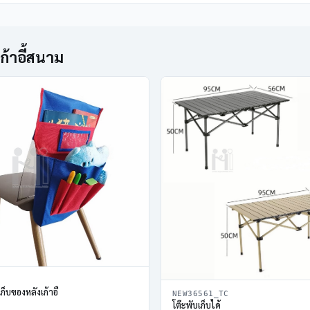
เก้าอี้สนาม
ก็บของหลังเก้าอี้
NEW36561_TC
โต๊ะพับเก็บได้