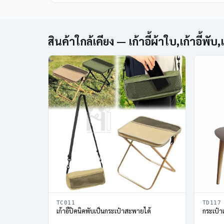
สินค้าใกล้เคียง — เก้าอี้ผ้าใบ,เก้าอี้พับ,
TC011
TD117
เก้าอี้ปิคนิคพับเป็นกระเป๋าสะพายได้
กระเป๋าเ