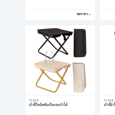
ขอราคา
TC009
TC008
เก้าอี้ปิคนิคพับเป็นกระเป๋าได้
เก้าอี้ผ