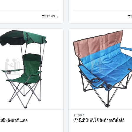
ขอราคา
ข
TC007
้าใบมีหลังคากันแดด
เก้าอี้2ที่นั่งพับได้ สั่งทำสกรีนโลโก้