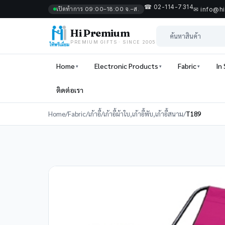
☎ 02-114-7314
เปิดทำการ 09:00–18:00 จ.–ส.
✉ info@h
Hi Premium
PREMIUM GIFTS · SINCE 2005
Home
Electronic Products
Fabric
In
ติดต่อเรา
Home
/
Fabric
/
เก้าอี้
/
เก้าอี้ผ้าใบ,เก้าอี้พับ,เก้าอี้สนาม
/
T189