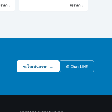
อราคา
ขอราคา
ขอใบเสนอราคา
→
＠ Chat LINE