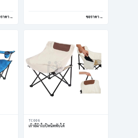
อราคา
ขอราคา
TC006
เก้าอี้ผ้าใบปิคนิคพับได้