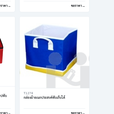
อราคา
ขอราคา
T1270
ิปพับ
กล่องผ้าอเนกประสงค์พับเก็บได้
อราคา
ขอราคา