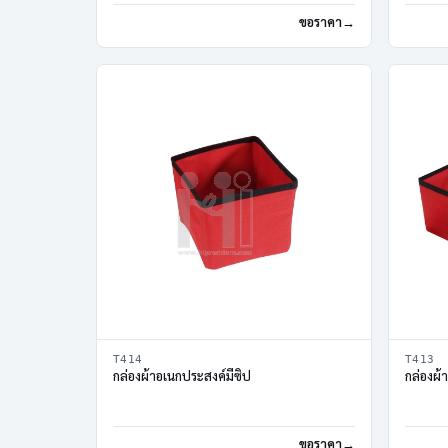
ขอราคา
T414
T413
กล่องผ้าอเนกประสงค์มีซิป
กล่องผ้
ขอราคา