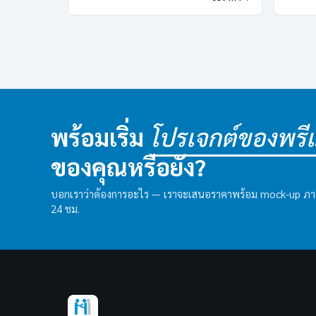
พร้อมเริ่ม
โปรเจกต์ของพรีเม
ของคุณหรือยัง?
บอกเราว่าต้องการอะไร — เราจะเสนอราคาพร้อม mock-up ภ
24 ชม.