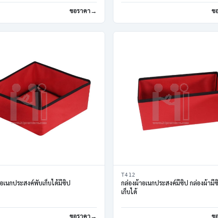
ขอราคา
ข
T412
าอเนกประสงค์พับเก็บได้มีซิป
กล่องผ้าอเนกประสงค์มีซิป กล่องผ้ามีซ
เก็บได้
ขอราคา
ข