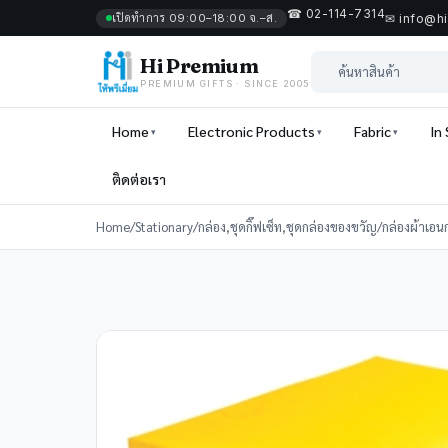
☎ 02-114-7314
เปิดทำการ 09:00–18:00 จ.–ส.
✉ info@h
Hi Premium
PREMIUM GIFTS · SINCE 2005
Home
Electronic Products
Fabric
In
ติดต่อเรา
Home
/
Stationary
/
กล่อง,ชุดกิ๊ฟเซ็ท,ชุดกล่องของขวัญ
/
กล่องผ้าเอน