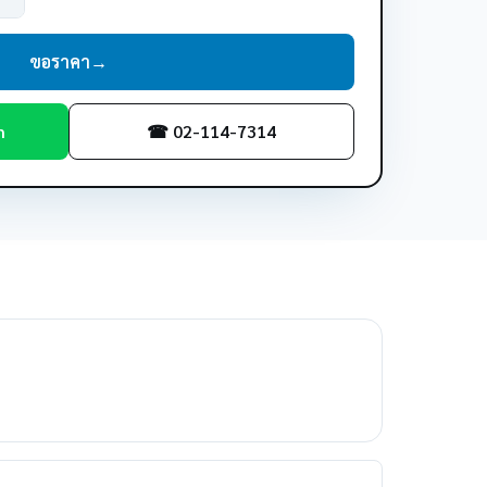
ขอราคา
→
m
☎ 02-114-7314