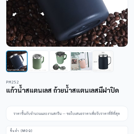
PM252
แก้วน้ำสแตนเลส ถ้วยน้ำสแตนเลสมีฝาปิด
ราคาขึ้นกับจำนวนและงานสกรีน — ขอใบเสนอราคาเพื่อรับราคาที่ดีที่สุด
ขั้นต่ำ (MOQ)