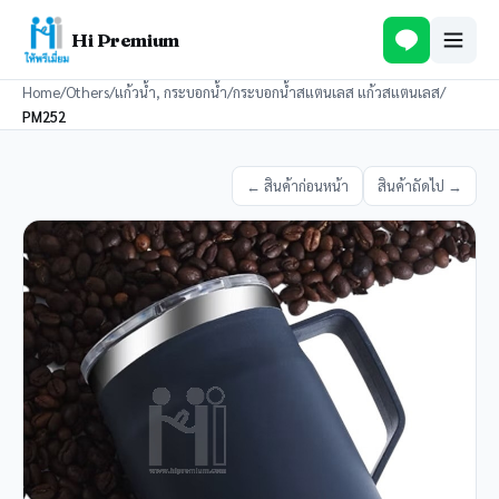
Hi Premium
Home
/
Others
/
แก้วน้ำ, กระบอกน้ำ
/
กระบอกน้ำสแตนเลส แก้วสแตนเลส
/
PM252
← สินค้าก่อนหน้า
สินค้าถัดไป →