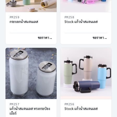
PM259
PM258
กระบอกน้ำสแตนเลส
Stock แก้วน้ำสแตนเลส
ขอราคา
ขอราคา
PM257
PM256
แก้วน้ำสแตนเลส ทรงกระป๋อง
Stock แก้วน้ำสแตนเลส
เบียร์