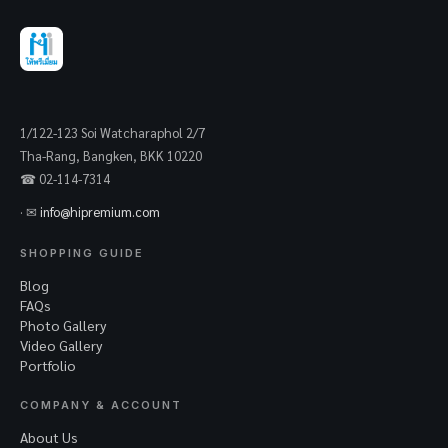
1/122-123 Soi Watcharaphol 2/7
Tha-Rang, Bangken, BKK 10220
☎ 02-114-7314
· ✉
info@hipremium.com
SHOPPING GUIDE
Blog
FAQs
Photo Gallery
Video Gallery
Portfolio
COMPANY & ACCOUNT
About Us